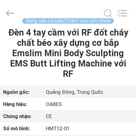
xa
bộ
gõ
supplier.
Copyright
Súng săn cơ bắp/Chăm sóc sức khỏe
©
2021
-
Đèn 4 tay cầm với RF đốt cháy
NHÀ
2025
Zhuhai
chất béo xây dựng cơ bắp
Oabes
Technology
Co.,
CÁC
Emslim Mini Body Sculpting
Ltd..
All
SẢN
Rights
EMS Butt Lifting Machine với
Reserved.
Developed
PHẨM
RF
by
ECER
VỀ
Nguồn gốc:
Quảng Đông, Trung Quốc
CHÚNG
Hàng hiệu:
OABES
TÔI
Chứng nhận:
CE
Số mô hình:
HMT12-01
THAM