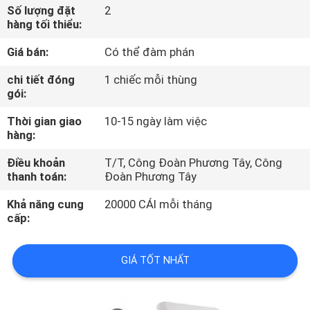
QUAN
Số lượng đặt
2
hàng tối thiểu:
NHÀ
Giá bán:
Có thể đàm phán
MÁY
chi tiết đóng
1 chiếc mỗi thùng
gói:
KIỂM
Thời gian giao
10-15 ngày làm việc
SOÁT
hàng:
CHẤT
Điều khoản
T/T, Công Đoàn Phương Tây, Công
LƯỢNG
thanh toán:
Đoàn Phương Tây
Khả năng cung
20000 CÁI mỗi tháng
LIÊN
cấp:
HỆ
GIÁ TỐT NHẤT
CHÚNG
TÔI