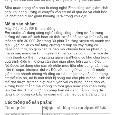
Điều quan trọng cần nhớ là công nghệ Ems cũng làm giảm chất
béo. khi năng lượng di chuyển vào cơ nó đi qua da và chất béo
và chất béo được giảm khoảng 20% trong khu vực.
Mô tả sản phẩm:
Máy điêu khắc RF Ems di động
Em-sculpt sử dụng công nghệ sóng cộng hưởng từ tập trung
cường độ cao để kích hoạt co thắt cơ tần số cao và thúc đẩy co
thắt cơ đến 30.000 lần trong 30 phút.Thường xuyên và mạnh mẽ
tập luyện co lại có thể tăng cường cơ bắp và xây dựng cơ
bắpĐồng thời, nó giúp các tế bào mỡ chuyển hóa và phân hủy
mạnh mẽ, mang lại kinh nghiệm khoa học và công nghệ mới để
hình thành cơ thể.nhưng cũng giảm cânKhông có khó chịu trong
quá trình điều trị. Không cần thời gian phục hồi sau khi điều trị.
Nó được áp dụng cho các bộ phận mục tiêu như bụng, cánh tay
trên (biceps, triceps), đùi v.v.Đối với nam giới và phụ nữ muốn
giảm béo nhanh chóng và tăng cơ bắp hoặc thay đổi hình dạng
cơ thể của họ, nó là một thiết bị sáng tạo cho phụ nữ sau sinh có
thể đạt được sự tách biệt của tuyến vải cơ bụng, hông đào và
xương bụng thẳng mà không có thời gian hoặc khó khăn trong
tập thể dục."Em-culpt" cho phép bạn dễ dàng nằm xuống để
tăng khối lượng cơ bắp và giảm mỡ, và hiệu quả là đáng chú ý.
Các thông số sản phẩm:
Tên sản phẩm
Máy giảm cân bằng máy xoa bóp xoa RF EMS