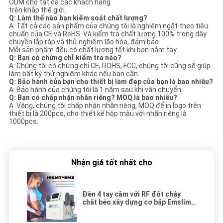
ODM cho tất cả các khách hàng
trên khắp thế giới.
Q: Làm thế nào bạn kiểm soát chất lượng?
A: Tất cả các sản phẩm của chúng tôi là nghiêm ngặt theo tiêu
chuẩn của CE và RoHS. Và kiểm tra chất lượng 100% trong dây
chuyền lắp ráp và thử nghiệm lão hóa, đảm bảo
Mỗi sản phẩm đều có chất lượng tốt khi bạn nắm tay.
Q: Bạn có chứng chỉ kiểm tra nào?
A: Chúng tôi có chứng chỉ CE, ROHS, FCC, chúng tôi cũng sẽ giúp
làm bất kỳ thử nghiệm khác nếu bạn cần.
Q: Bảo hành của bạn cho thiết bị làm đẹp của bạn là bao nhiêu?
A: Bảo hành của chúng tôi là 1 năm sau khi vận chuyển.
Q: Bạn có chấp nhận nhãn riêng? MOQ là bao nhiêu?
A: Vâng, chúng tôi chấp nhận nhãn riêng, MOQ để in logo trên
thiết bị là 200pcs, cho thiết kế hộp màu với nhãn riêng là
1000pcs.
Nhận giá tốt nhất cho
Đèn 4 tay cầm với RF đốt cháy
chất béo xây dựng cơ bắp Emslim
Mini Body Sculpting EMS Butt
Lifting Machine với RF