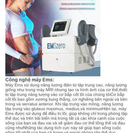
Công nghệ máy Ems:
Máy Ems sử dụng năng lượng điện từ tập trung cao, năng lượng
giống như trong máy MRI nhưng tạo ra hình ảnh của cơ thể,thiết
bị tập trung năng lượng vào cơ bắp cốt lõi của chúng tôiCơ bắp
cốt lõi bao gồm xương bụng thẳng, cơ nghiêng bên ngoài và bên
trong và serratus anterior. Khi tập trung vào mông, năng lượng
tập trung vào gluteus maximus, medius,và minimusHiện tại, máy
Ems được sử dụng để điều trị lõi, giúp không chỉ trong phòng tập
thể dục và trên bãi biển mà trong tất cả các khía cạnh của cuộc
sống của bạn.và đau vai và sẽ giảm đau cơ thể tổng thể và đau
cũng nhưNhững tác dụng tích cực này sẽ giúp bạn sống cuộc
sống tốt nhất của bạn cả trong và ngoài phòng tập thể dục.