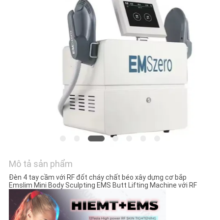
YÊU
CẦU
BÁO
GIÁ
SƠ
ĐỒ
TRANG
WEB
Mô tả sản phẩm
PRIVACY
Đèn 4 tay cầm với RF đốt cháy chất béo xây dựng cơ bắp
Emslim Mini Body Sculpting EMS Butt Lifting Machine với RF
POLICY