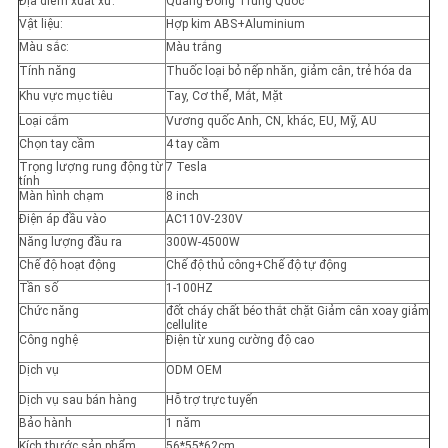
Địa điểm xuất xứ:
Quảng Đông Trung Quốc
Vật liệu:
Hợp kim ABS+Aluminium
Màu sắc:
Màu trắng
Tính năng
Thuốc loại bỏ nếp nhăn, giảm cân, trẻ hóa da
Khu vực mục tiêu
Tay, Cơ thể, Mắt, Mặt
Loại cắm
Vương quốc Anh, CN, khác, EU, Mỹ, AU
Chọn tay cầm
4 tay cầm
Trọng lượng rung động từ
7 Tesla
tính
Màn hình chạm
8 inch
Điện áp đầu vào
AC110V-230V
Năng lượng đầu ra
300W-4500W
Chế độ hoạt động
Chế độ thủ công+Chế độ tự động
Tần số
1-100HZ
Chức năng
đốt cháy chất béo thắt chặt Giảm cân xoay giảm
cellulite
Công nghệ
Điện từ xung cường độ cao
Dịch vụ
ODM OEM
Dịch vụ sau bán hàng
Hỗ trợ trực tuyến
Bảo hành
1 năm
Kích thước sản phẩm
56*55*62cm