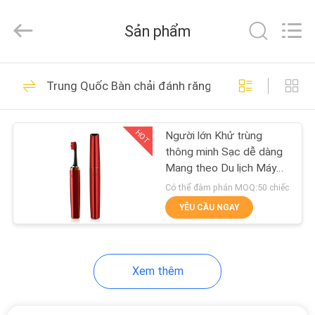
Zhuhai
Oabes
Technology
Sản phẩm
Co.,
Ltd..
All
Rights
NHÀ
Reserved.
42
Developed
Trung Quốc Bàn chải đánh răng điện/Chăm sóc ră
by
Máy trị liệu da mặt
ECER
CÁC
LED Photon
HOT
Người lớn Khử trùng
SẢN
thông minh Sạc dễ dàng
PHẨM
Mang theo Du lịch Máy
tiệt trùng tự động Bàn
Có thể đàm phán MOQ:50 chiếc
chải đánh răng điện
VỀ
YÊU CẦU NGAY
không thấm nước
5
CHÚNG
Thiết bị chăm sóc
TÔI
Xem thêm
tóc bằng đèn LED
THAM