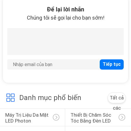
QUAN
Để lại lời nhắn
NHÀ
Chúng tôi sẽ gọi lại cho bạn sớm!
MÁY
11
HIFU/RF chống nhăn
KIỂM
SOÁT
CHẤT
LƯỢNG
27
LIÊN
Danh mục phổ biến
Tất cả
HỆ
máy làm đẹp mắt
các
CHÚNG
Máy Trị Liệu Da Mặt 
Thiết Bị Chăm Sóc 
TÔI
LED Photon
Tóc Bằng Đèn LED